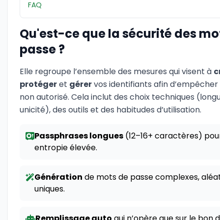
FAQ
Qu'est-ce que la sécurité des mo
passe ?
Elle regroupe l’ensemble des mesures qui visent à
c
protéger
et
gérer
vos identifiants afin d’empêcher
non autorisé. Cela inclut des choix techniques (longu
unicité), des outils et des habitudes d’utilisation.
Passphrases longues
(12–16+ caractères) pou
entropie élevée.
Génération
de mots de passe complexes, aléat
uniques.
Remplissage auto
qui n’opère que sur le bon