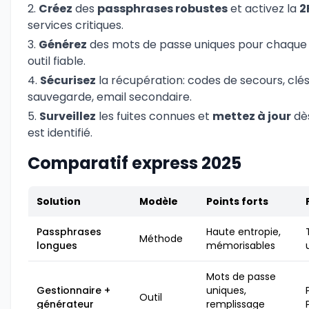
Créez
des
passphrases robustes
et activez la
2
services critiques.
Générez
des mots de passe uniques pour chaque s
outil fiable.
Sécurisez
la récupération: codes de secours, clé
sauvegarde, email secondaire.
Surveillez
les fuites connues et
mettez à jour
dès
est identifié.
Comparatif express 2025
Solution
Modèle
Points forts
Passphrases
Haute entropie,
Méthode
longues
mémorisables
Mots de passe
Gestionnaire +
uniques,
Outil
générateur
remplissage