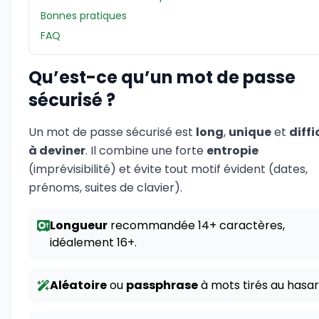
Bonnes pratiques
FAQ
Qu’est-ce qu’un mot de passe
sécurisé ?
Un mot de passe sécurisé est
long
,
unique
et
diffi
à deviner
. Il combine une forte
entropie
(imprévisibilité) et évite tout motif évident (dates,
prénoms, suites de clavier).
Longueur
recommandée 14+ caractères,
idéalement 16+.
Aléatoire
ou
passphrase
à mots tirés au hasar